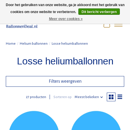
Door het gebruiken van onze website, ga je akkoord met het gebruik van
cookies om onze website te verbeteren.
Dit bericht verbergen
Wij zijn gesloten t/m 3 augustus i.v.m. de zomervakantie.
Meer over cookies »
Winkelwag
Home
/
Helium ballonnen
/
Losse heliumballonnen
Losse heliumballonnen
Filters weergeven
27 producten
Sorteren op
Meest bekeken