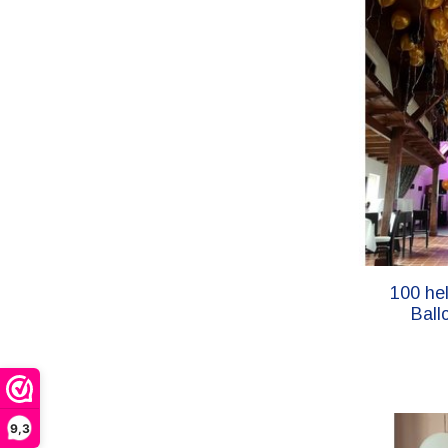
100 hel
Ball
9,3