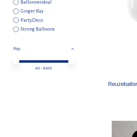
Ballonnendeal
Ginger Ray
PartyDeco
Strong Balloons
Prijs
Minimale prijswaarde
Price maximum value
€
0
- €
300
Reuzeballo