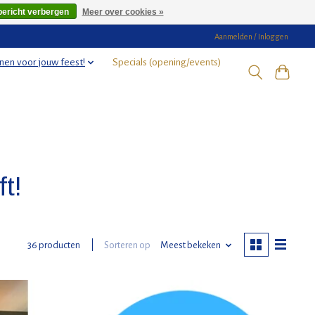
bericht verbergen
Meer over cookies »
Aanmelden / Inloggen
nen voor jouw feest!
Specials (opening/events)
ft!
Sorteren op
Meest bekeken
36 producten