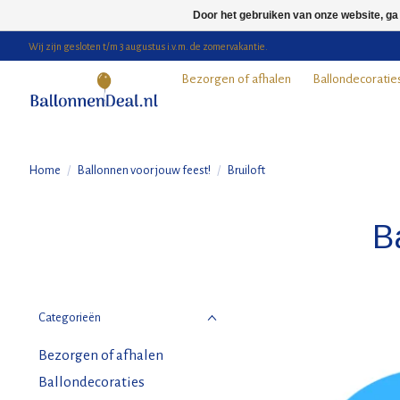
Door het gebruiken van onze website, ga
Wij zijn gesloten t/m 3 augustus i.v.m. de zomervakantie.
Bezorgen of afhalen
Ballondecoratie
Home
/
Ballonnen voor jouw feest!
/
Bruiloft
Ba
Categorieën
Bezorgen of afhalen
Ballondecoraties