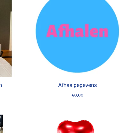
n
Afhaalgegevens
€0,00