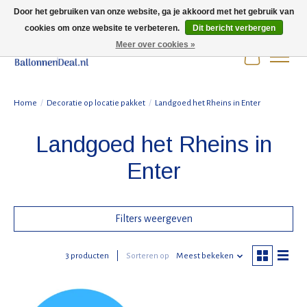
Door het gebruiken van onze website, ga je akkoord met het gebruik van
cookies om onze website te verbeteren.
Dit bericht verbergen
Wij zijn gesloten t/m 3 augustus i.v.m. de zomervakantie.
Meer over cookies »
Winkelwag
Home
/
Decoratie op locatie pakket
/
Landgoed het Rheins in Enter
Landgoed het Rheins in
Enter
Filters weergeven
3 producten
Sorteren op
Meest bekeken