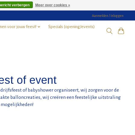
bericht verbergen
Meer over cookies »
Aanmelden / Inloggen
nen voor jouw feest!
Specials (opening/events)
est of event
bedrijfsfeest of babyshower organiseert, wij zorgen voor de
te balloncreaties, wij creëren een feestelijke uitstraling
de mogelijkheden!