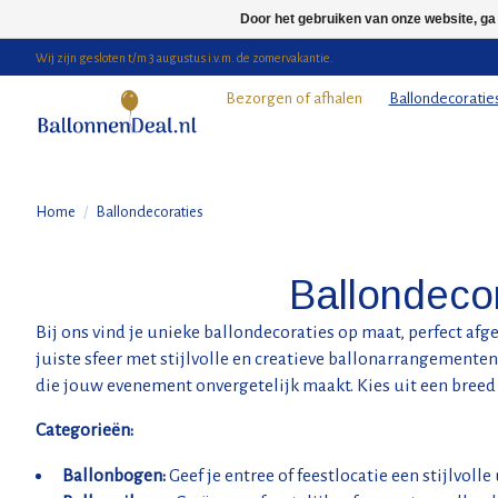
Door het gebruiken van onze website, ga
Wij zijn gesloten t/m 3 augustus i.v.m. de zomervakantie.
Bezorgen of afhalen
Ballondecoratie
Home
/
Ballondecoraties
Ballondecor
Bij ons vind je unieke ballondecoraties op maat, perfect afge
juiste sfeer met stijlvolle en creatieve ballonarrangemente
die jouw evenement onvergetelijk maakt. Kies uit een breed s
Categorieën:
Ballonbogen:
Geef je entree of feestlocatie een stijlvoll