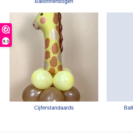
Ballonnenbogen
9,3
Cijferstandaards
Ball