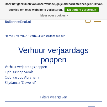
Door het gebruiken van onze website, ga je akkoord met het gebruik van
cookies om onze website te verbeteren.
Dit bericht verbergen
Wij zijn gesloten t/m 3 augustus i.v.m. de zomervakantie.
Meer over cookies »
Winkelwag
Home
/
Verhuur
/
Verhuur verjaardagspoppen
Verhuur verjaardags
poppen
Verhuur verjaardags poppen
Opblaaspop Sarah
Opblaaspop Abraham
Skydancer 'Ouwe lul'
Filters weergeven