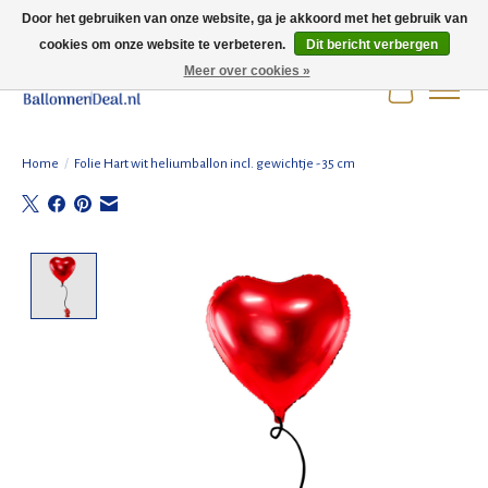
Door het gebruiken van onze website, ga je akkoord met het gebruik van
cookies om onze website te verbeteren.
Dit bericht verbergen
Wij zijn gesloten t/m 3 augustus i.v.m. de zomervakantie.
Meer over cookies »
Winkelwag
Home
/
Folie Hart wit heliumballon incl. gewichtje - 35 cm
Product image slideshow Items