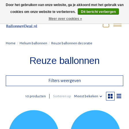
Door het gebruiken van onze website, ga je akkoord met het gebruik van
cookies om onze website te verbeteren.
Dit bericht verbergen
Wij zijn gesloten t/m 3 augustus i.v.m. de zomervakantie.
Meer over cookies »
Winkelwag
Home
/
Helium ballonnen
/
Reuze ballonnen decoratie
Reuze ballonnen
Filters weergeven
10 producten
Sorteren op
Meest bekeken