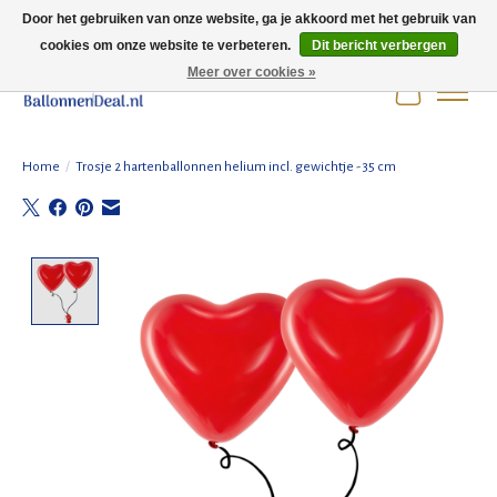
Door het gebruiken van onze website, ga je akkoord met het gebruik van
cookies om onze website te verbeteren.
Dit bericht verbergen
Wij zijn gesloten t/m 3 augustus i.v.m. de zomervakantie.
Meer over cookies »
Winkelwag
Home
/
Trosje 2 hartenballonnen helium incl. gewichtje - 35 cm
Product image slideshow Items