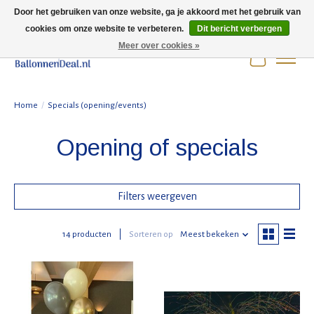
Door het gebruiken van onze website, ga je akkoord met het gebruik van
cookies om onze website te verbeteren.
Dit bericht verbergen
Wij zijn gesloten t/m 3 augustus i.v.m. de zomervakantie.
Meer over cookies »
Winkelwag
Home
/
Specials (opening/events)
Opening of specials
Filters weergeven
14 producten
Sorteren op
Meest bekeken