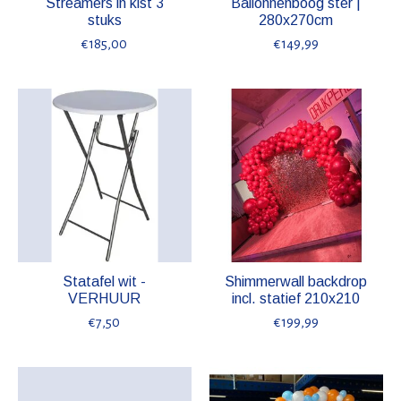
Streamers in kist 3
Ballonnenboog ster |
stuks
280x270cm
€185,00
€149,99
Statafel wit -
Shimmerwall backdrop
VERHUUR
incl. statief 210x210
€7,50
€199,99