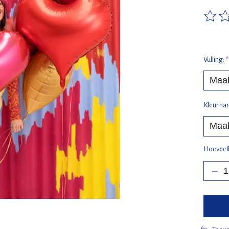
De beo
Vulling:
*
Kleur har
Hoeveel