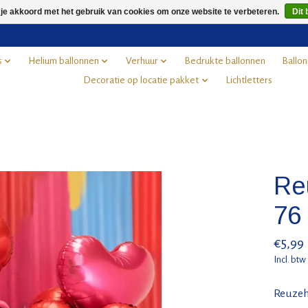
 je akkoord met het gebruik van cookies om onze website te verbeteren.
Dit 
s
Helium ballonnen
Verhuur
Bedrukte ballonnen
Ballon
Decoratie op locatie pakket
Lichtletters
Reu
76
€5,99
Incl. btw
Reuzeha