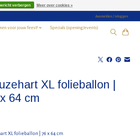
bericht verbergen
Meer over cookies »
Aanmelden / Inloggen
nen voor jouw feest!
Specials (opening/events)
zehart XL folieballon |
 x 64 cm
rt XL folieballon | 76 x 64 cm