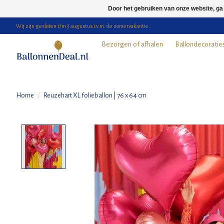
Door het gebruiken van onze website, ga
Wij zijn gesloten t/m 3 augustus i.v.m. de zomervakantie.
Bezorgen of afhalen
Ballondecoratie
Home
/
Reuzehart XL folieballon | 76 x 64 cm
Product image slideshow Items