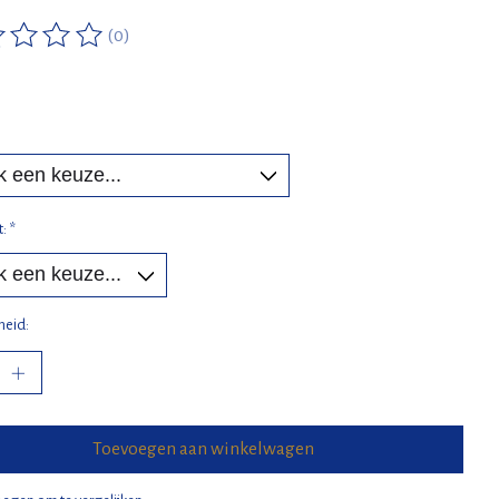
(0)
ordeling van dit product is
0
van de 5
t:
*
heid:
Toevoegen aan winkelwagen