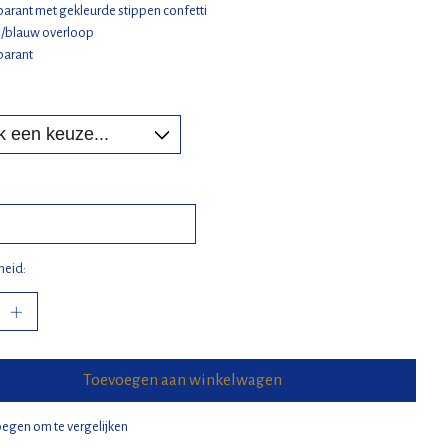
parant met gekleurde stippen confetti
/blauw overloop
parant
:
heid:
Toevoegen aan winkelwagen
egen om te vergelijken