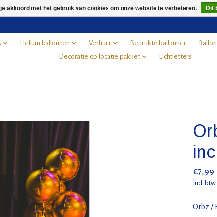
 je akkoord met het gebruik van cookies om onze website te verbeteren.
Dit 
s
Helium ballonnen
Verhuur
Bedrukte ballonnen
Ballon
Decoratie op locatie pakket
Lichtletters
Orb
inc
€7,99
Incl. btw
Orbz / 