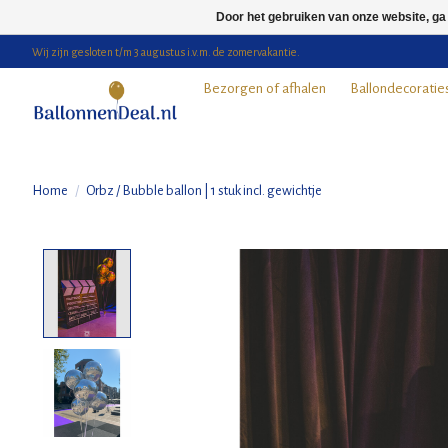
Door het gebruiken van onze website, ga
Wij zijn gesloten t/m 3 augustus i.v.m. de zomervakantie.
Bezorgen of afhalen
Ballondecoratie
Home
/
Orbz / Bubble ballon | 1 stuk incl. gewichtje
Product image slideshow Items