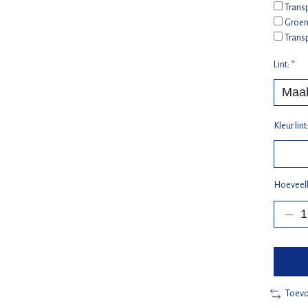
Trans
Groen
Trans
Lint:
*
Kleur lint
Hoeveel
Toevo