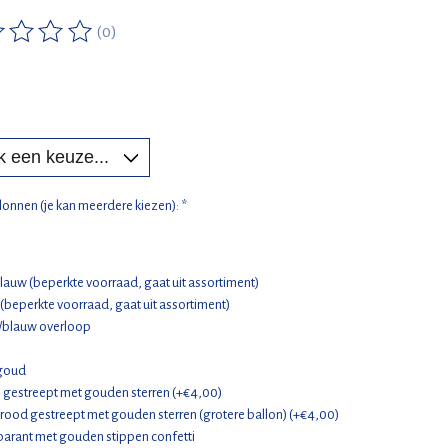
(0)
ordeling van dit product is
0
van de 5
llonnen (je kan meerdere kiezen):
*
lauw (beperkte voorraad, gaat uit assortiment)
(beperkte voorraad, gaat uit assortiment)
/blauw overloop
goud
 gestreept met gouden sterren (+€4,00)
rood gestreept met gouden sterren (grotere ballon) (+€4,00)
parant met gouden stippen confetti