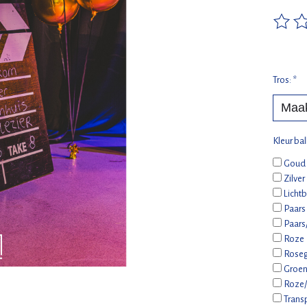
De beo
Tros:
*
Kleur ba
Goud
Zilver
Lichtb
Paars 
Paars
Roze
Rose
Groen
Roze/
Trans