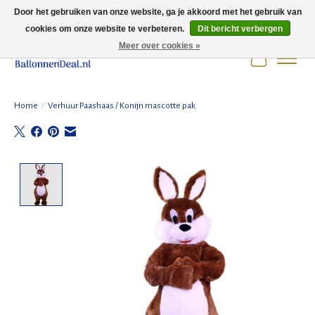
Door het gebruiken van onze website, ga je akkoord met het gebruik van
cookies om onze website te verbeteren.
Dit bericht verbergen
Wij zijn gesloten t/m 3 augustus i.v.m. de zomervakantie.
Meer over cookies »
Winkelwag
Home
/
Verhuur Paashaas / Konijn mascotte pak
Product image slideshow Items