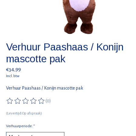
Verhuur Paashaas / Konijn
mascotte pak
€34,99
Incl. btw
Verhuur Paashaas / Konijn mascotte pak
(0)
De beoordeling van dit product is
0
van de 5
(Levertijd:Op afspraak)
Verhuurperiode:
*