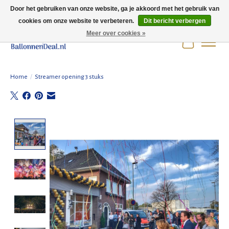
Door het gebruiken van onze website, ga je akkoord met het gebruik van
cookies om onze website te verbeteren.
Dit bericht verbergen
Wij zijn gesloten t/m 3 augustus i.v.m. de zomervakantie.
Meer over cookies »
Winkelwag
Home
/
Streamer opening 3 stuks
Product image slideshow Items