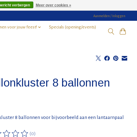
bericht verbergen
Meer over cookies »
Aanmelden / Inloggen
nen voor jouw feest!
Specials (opening/events)
lonkluster 8 ballonnen
luster 8 ballonnen voor bijvoorbeeld aan een lantaarnpaal
(0)
ordeling van dit product is
0
van de 5