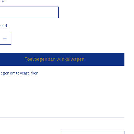
g :
heid:
Toevoegen aan winkelwagen
egen om te vergelijken