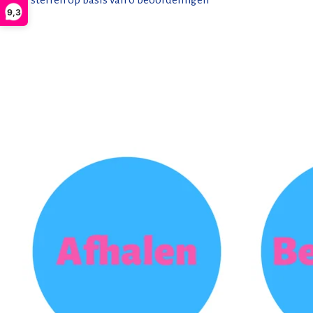
0
sterren op basis van
0
beoordelingen
9,3
Items van productcarrousel