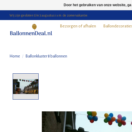
Door het gebruiken van onze website, ga
Wij zijn gesloten t/m 3 augustus i.v.m. de zomervakantie.
Bezorgen of afhalen
Ballondecoratie
Home
/
Ballonkluster 8 ballonnen
Product image slideshow Items