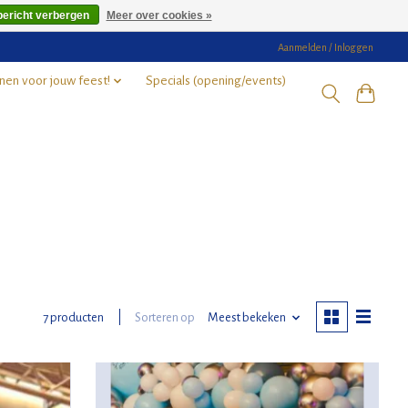
bericht verbergen
Meer over cookies »
Aanmelden / Inloggen
nen voor jouw feest!
Specials (opening/events)
Sorteren op
Meest bekeken
7 producten