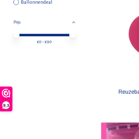
Ballonnendeal
Prijs
Minimale prijswaarde
Price maximum value
€
0
- €
90
Reuzeba
9,3