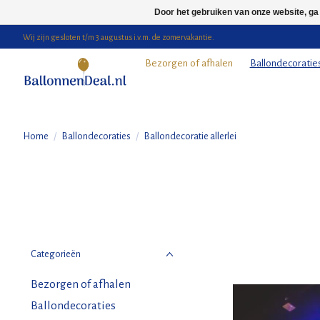
Door het gebruiken van onze website, ga
Wij zijn gesloten t/m 3 augustus i.v.m. de zomervakantie.
Bezorgen of afhalen
Ballondecoratie
Home
/
Ballondecoraties
/
Ballondecoratie allerlei
Categorieën
Bezorgen of afhalen
Ballondecoraties