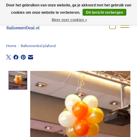
Door het gebruiken van onze website, ga je akkoord met het gebruik van
cookies om onze website te verbeteren.
Dit bericht verbergen
Wij zijn gesloten t/m 3 augustus i.v.m. de zomervakantie.
Meer over cookies »
Winkelwag
Home
/
Ballonnenbol plafond
Product image slideshow Items