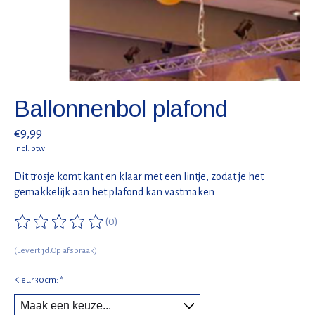
Ballonnenbol plafond
€9,99
Incl. btw
Dit trosje komt kant en klaar met een lintje, zodat je het
gemakkelijk aan het plafond kan vastmaken
(0)
De beoordeling van dit product is
0
van de 5
(Levertijd:Op afspraak)
Kleur 30cm:
*