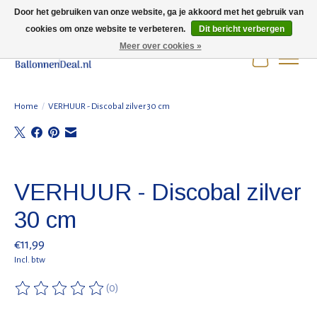
Door het gebruiken van onze website, ga je akkoord met het gebruik van
cookies om onze website te verbeteren.
Dit bericht verbergen
Wij zijn gesloten t/m 3 augustus i.v.m. de zomervakantie.
Meer over cookies »
Winkelwag
Home
/
VERHUUR - Discobal zilver 30 cm
Product image slideshow Items
VERHUUR - Discobal zilver
30 cm
€11,99
Incl. btw
(0)
De beoordeling van dit product is
0
van de 5