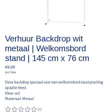
Verhuur Backdrop wit
metaal | Welkomsbord
stand | 145 cm x 76 cm
€9,99
Incl. btw
Deze backdrop speciaal voor een welkomsbord staat prachtig
op jullie feest.
Kleur: wit
Materiaal: Metaal
(0)
De beoordeling van dit product is
0
van de 5