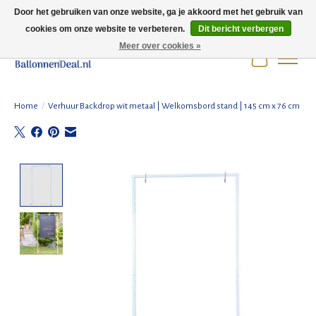
Door het gebruiken van onze website, ga je akkoord met het gebruik van
cookies om onze website te verbeteren.
Dit bericht verbergen
Wij zijn gesloten t/m 3 augustus i.v.m. de zomervakantie.
Meer over cookies »
Winkelwag
Home
/
Verhuur Backdrop wit metaal | Welkomsbord stand | 145 cm x 76 cm
Product image slideshow Items