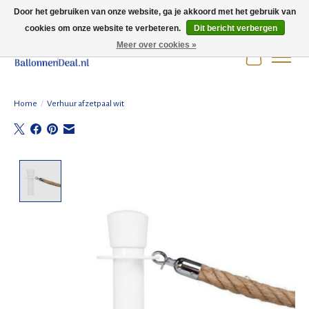
Door het gebruiken van onze website, ga je akkoord met het gebruik van
cookies om onze website te verbeteren.
Dit bericht verbergen
Wij zijn gesloten t/m 3 augustus i.v.m. de zomervakantie.
Meer over cookies »
Winkelwag
Home
/
Verhuur afzetpaal wit
Product image slideshow Items