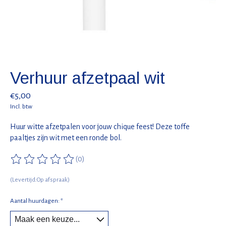
Verhuur afzetpaal wit
€5,00
Incl. btw
Huur witte afzetpalen voor jouw chique feest! Deze toffe
paaltjes zijn wit met een ronde bol.
(0)
De beoordeling van dit product is
0
van de 5
(Levertijd:Op afspraak)
Aantal huurdagen:
*