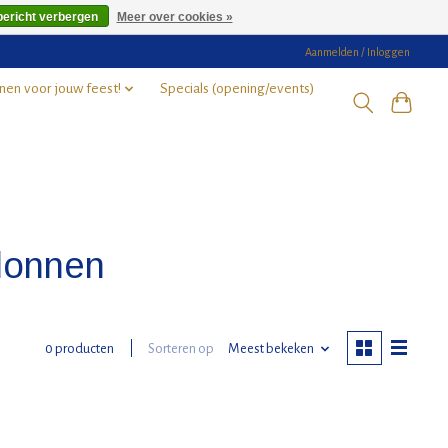
bericht verbergen
Meer over cookies »
Aanmelden / Inloggen
nen voor jouw feest!
Specials (opening/events)
lonnen
Sorteren op
Meest bekeken
0 producten