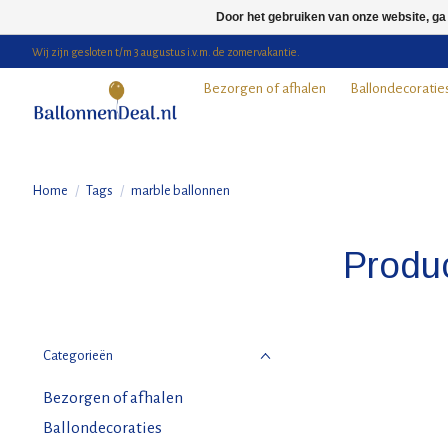
Door het gebruiken van onze website, ga
Wij zijn gesloten t/m 3 augustus i.v.m. de zomervakantie.
Bezorgen of afhalen
Ballondecoratie
Home
/
Tags
/
marble ballonnen
Produ
Categorieën
Bezorgen of afhalen
Ballondecoraties