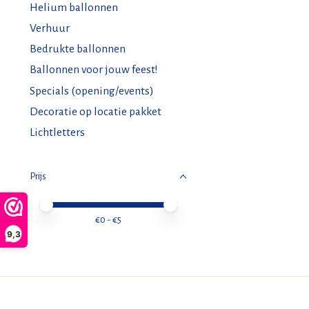
Helium ballonnen
Verhuur
Bedrukte ballonnen
Ballonnen voor jouw feest!
Specials (opening/events)
Decoratie op locatie pakket
Lichtletters
Prijs
Minimale prijswaarde
Price maximum value
€
0
- €
5
9,3