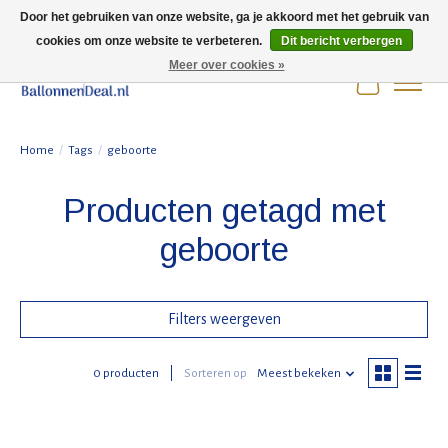
Door het gebruiken van onze website, ga je akkoord met het gebruik van
cookies om onze website te verbeteren.
Dit bericht verbergen
Wij zijn gesloten t/m 3 augustus i.v.m. de zomervakantie.
Meer over cookies »
Winkelwag
Home
/
Tags
/
geboorte
Producten getagd met
geboorte
Filters weergeven
0 producten
Sorteren op
Meest bekeken