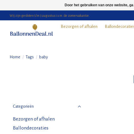
Door het gebruiken van onze website, ga
Wij zijn gesloten t/m 3 augustus i.v.m. de zomervakantie.
Bezorgen of afhalen
Ballondecoratie
Home
/
Tags
/
baby
Categorieën
Bezorgen of afhalen
Ballondecoraties