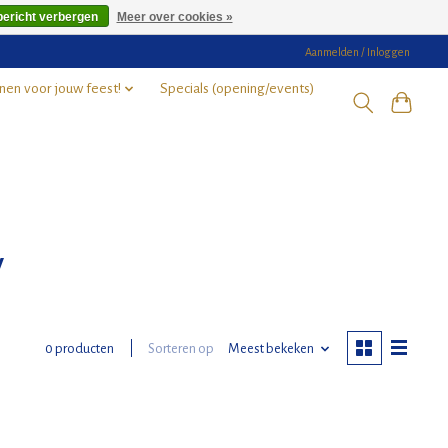
bericht verbergen
Meer over cookies »
Aanmelden / Inloggen
nen voor jouw feest!
Specials (opening/events)
y
Sorteren op
Meest bekeken
0 producten