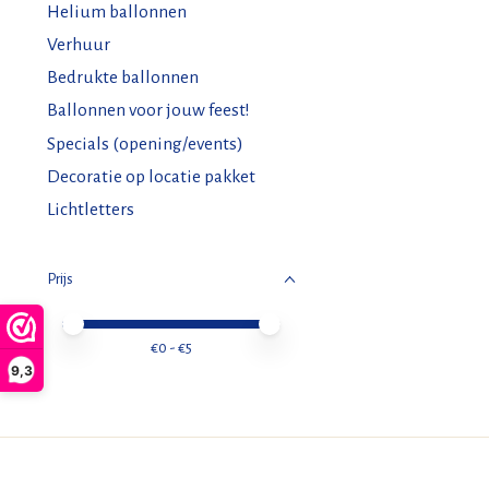
Helium ballonnen
Verhuur
Bedrukte ballonnen
Ballonnen voor jouw feest!
Specials (opening/events)
Decoratie op locatie pakket
Lichtletters
Prijs
Minimale prijswaarde
Price maximum value
€
0
- €
5
9,3