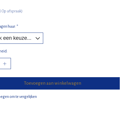
jd:Op afspraak)
agen huur:
*
heid:
Toevoegen aan winkelwagen
egen om te vergelijken