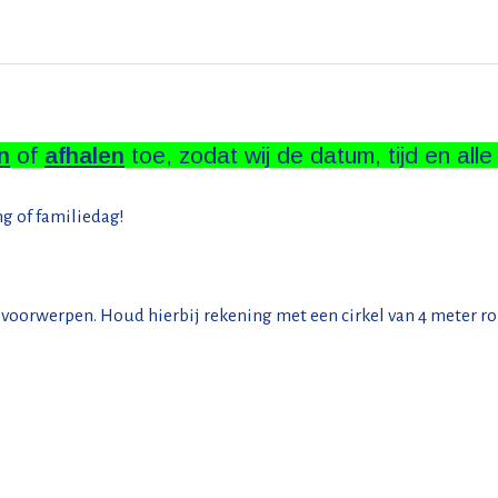
n
of
afhalen
toe, zodat wij de datum, tijd en all
ng of familiedag!
pe voorwerpen. Houd hierbij rekening met een cirkel van 4 meter 