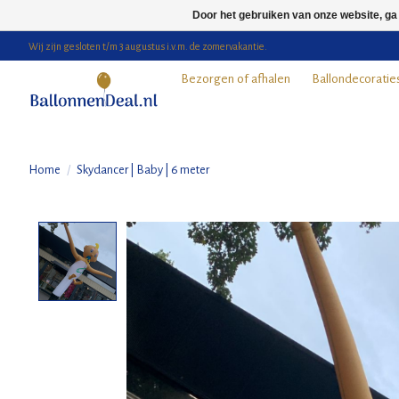
Door het gebruiken van onze website, ga
Wij zijn gesloten t/m 3 augustus i.v.m. de zomervakantie.
Bezorgen of afhalen
Ballondecoratie
Home
/
Skydancer | Baby | 6 meter
Product image slideshow Items