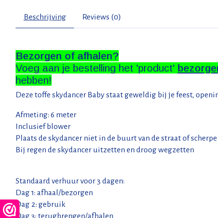
Beschrijving
Reviews (0)
Bezorgen of afhalen?
Voeg aan je bestelling het 'product'
bezorge
hebben!
Deze toffe skydancer Baby staat geweldig bij je feest, openi
Afmeting: 6 meter
Inclusief blower
Plaats de skydancer niet in de buurt van de straat of scher
Bij regen de skydancer uitzetten en droog wegzetten
Standaard verhuur voor 3 dagen:
Dag 1: afhaal/bezorgen
Dag 2: gebruik
Dag 3: terugbrengen/afhalen