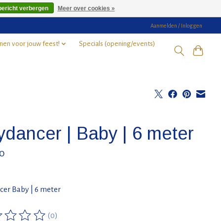
bericht verbergen
Meer over cookies »
Aanmelden / Inloggen
nen voor jouw feest!
Specials (opening/events)
ydancer | Baby | 6 meter
0
cer Baby | 6 meter
(0)
ordeling van dit product is
0
van de 5