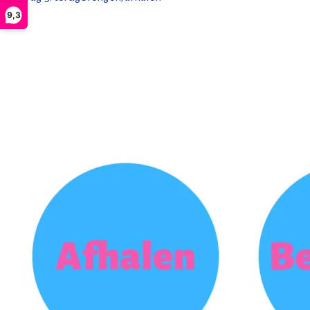
9,3
Items van productcarrousel