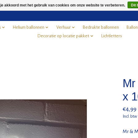
 je akkoord met het gebruik van cookies om onze website te verbeteren.
Dit 
s
Helium ballonnen
Verhuur
Bedrukte ballonnen
Ballon
Decoratie op locatie pakket
Lichtletters
Mr
x 
€4,99
Incl. btw
Mr & Mr