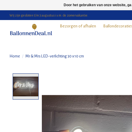
Door het gebruiken van onze website, ga
Wij zijn gesloten t/m 3 augustus i.v.m. de zomervakantie.
Bezorgen of afhalen
Ballondecoratie
Home
/
Mr & Mrs LED-verlichting 30 x 10 cm
Product image slideshow Items