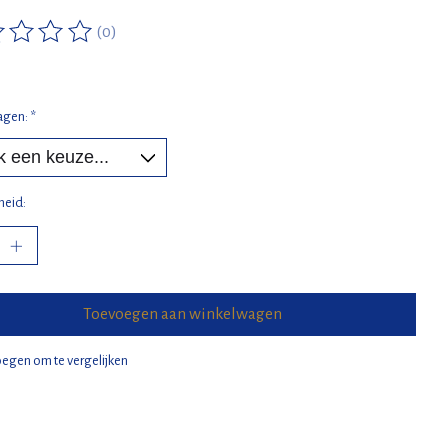
(0)
ordeling van dit product is
0
van de 5
agen:
*
heid:
Toevoegen aan winkelwagen
egen om te vergelijken