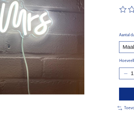
De beo
Aantal d
Hoeveel
Toevo