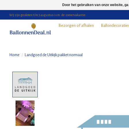
Door het gebruiken van onze website, ga
Wij zijn gesloten t/m 3 augustus i.v.m. de zomervakantie.
Bezorgen of afhalen
Ballondecoratie
Home
/
Landgoed de Uitkijk pakket normaal
Product image slideshow Items