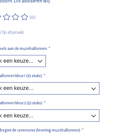
oorn. Dit adviseren wij.
(0)
ordeling van dit product is
0
van de 5
jd:Op afspraak)
ssels aan de reuzeballonnen:
*
lonnen kleur 1 (25 stuks):
*
lonnen kleur 2 (25 stuks):
*
 begint de ceremonie (levering reuzeballonnen):
*