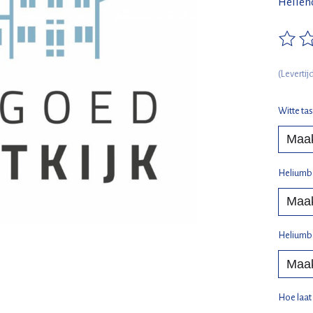
Hellend
De beo
(Leverti
Witte ta
Heliumbal
Heliumbal
Hoe laat