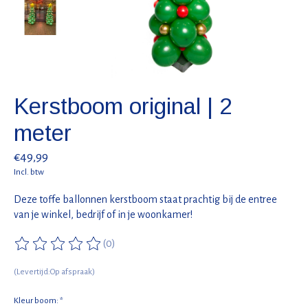
Kerstboom original | 2
meter
€49,99
Incl. btw
Deze toffe ballonnen kerstboom staat prachtig bij de entree
van je winkel, bedrijf of in je woonkamer!
(0)
De beoordeling van dit product is
0
van de 5
(Levertijd:Op afspraak)
Kleur boom:
*