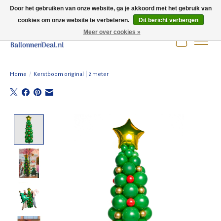
Door het gebruiken van onze website, ga je akkoord met het gebruik van
cookies om onze website te verbeteren.
Dit bericht verbergen
Wij zijn gesloten t/m 3 augustus i.v.m. de zomervakantie.
Meer over cookies »
Winkelwag
Home
/
Kerstboom original | 2 meter
Product image slideshow Items