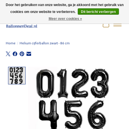
Door het gebruiken van onze website, ga je akkoord met het gebruik van
cookies om onze website te verbeteren.
Dit bericht verbergen
Wij zijn gesloten t/m 3 augustus i.v.m. de zomervakantie.
Meer over cookies »
Winkelwag
Home
/
Helium cijferballon zwart - 86 cm
Product image slideshow Items