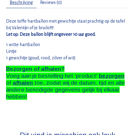
Beschrijving
Reviews (0)
Deze toffe hartballon met gewichtje staat prachtig op de tafel
bij Valentijn of je bruiloft!
Let op: Deze ballon blijft ongeveer 10 uur goed.
1 witte hartballon
Lintje
1 gewichtje (goud, rood, zilver of wit)
Bezorgen of afhalen?
Voeg aan je bestelling het 'product'
bezorgen
of
afhalen
toe, zodat wij de datum, tijd en alle
andere benodigde gegevens gelijk bij elkaar
hebben!