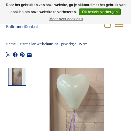
Door het gebruiken van onze website, ga je akkoord met het gebruik van
cookies om onze website te verbeteren.
Dit bericht verbergen
Wij zijn gesloten t/m 3 augustus i.v.m. de zomervakantie.
Meer over cookies »
Winkelwag
Home
/
Hartballon wit helium incl. gewichtje - 35 cm
Product image slideshow Items