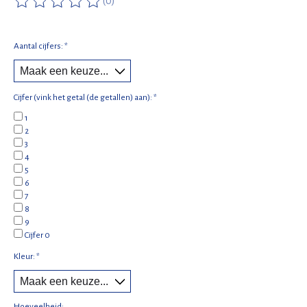
(0)
De beoordeling van dit product is
0
van de 5
Aantal cijfers:
*
Cijfer (vink het getal (de getallen) aan):
*
1
2
3
4
5
6
7
8
9
Cijfer 0
Kleur:
*
Hoeveelheid: