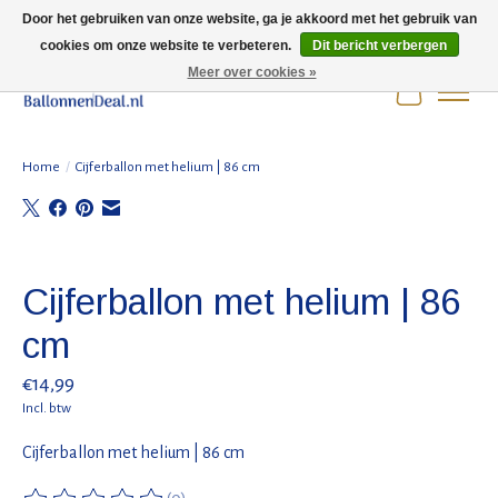
Door het gebruiken van onze website, ga je akkoord met het gebruik van
cookies om onze website te verbeteren.
Dit bericht verbergen
Wij zijn gesloten t/m 3 augustus i.v.m. de zomervakantie.
Meer over cookies »
Winkelwag
Home
/
Cijferballon met helium | 86 cm
Product image slideshow Items
Cijferballon met helium | 86
cm
€14,99
Incl. btw
Cijferballon met helium | 86 cm