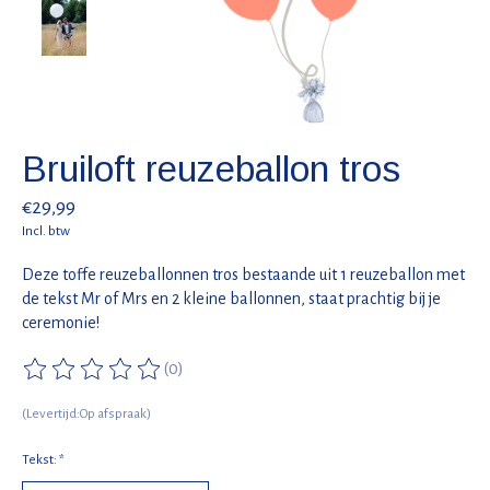
Bruiloft reuzeballon tros
€29,99
Incl. btw
Deze toffe reuzeballonnen tros bestaande uit 1 reuzeballon met
de tekst Mr of Mrs en 2 kleine ballonnen, staat prachtig bij je
ceremonie!
(0)
De beoordeling van dit product is
0
van de 5
(Levertijd:Op afspraak)
Tekst:
*