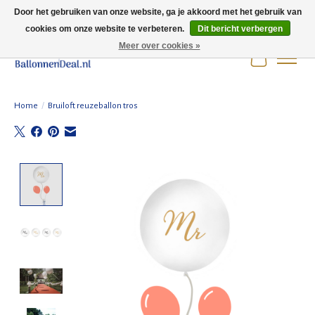
Door het gebruiken van onze website, ga je akkoord met het gebruik van
cookies om onze website te verbeteren.
Dit bericht verbergen
Wij zijn gesloten t/m 3 augustus i.v.m. de zomervakantie.
Meer over cookies »
Winkelwag
Home
/
Bruiloft reuzeballon tros
Product image slideshow Items