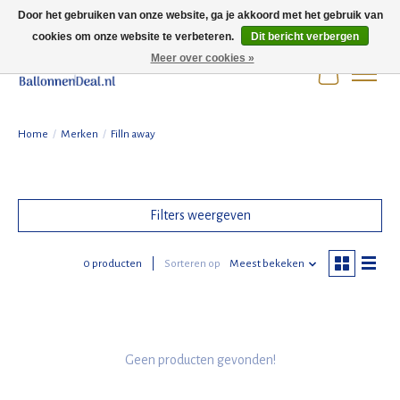
Door het gebruiken van onze website, ga je akkoord met het gebruik van
cookies om onze website te verbeteren.
Dit bericht verbergen
Wij zijn gesloten t/m 3 augustus i.v.m. de zomervakantie.
Meer over cookies »
Winkelwag
Home
/
Merken
/
Filln away
Filters weergeven
0 producten
Sorteren op
Meest bekeken
Geen producten gevonden!