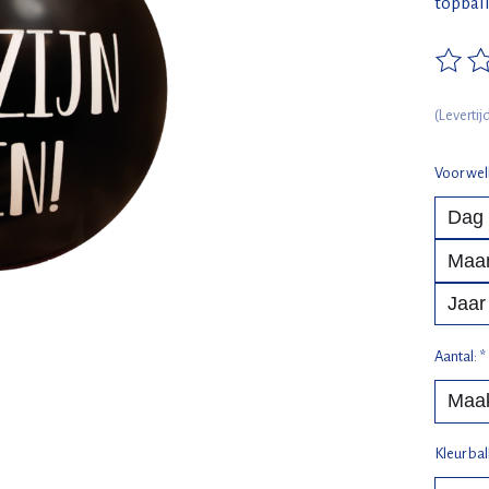
topbal
De beo
(Leverti
Voor wel
Aantal:
*
Kleur bal