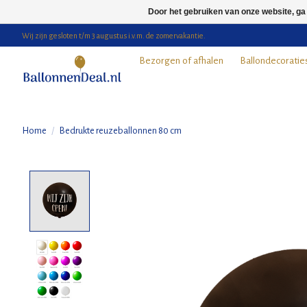
Door het gebruiken van onze website, ga
Wij zijn gesloten t/m 3 augustus i.v.m. de zomervakantie.
Bezorgen of afhalen
Ballondecoratie
Home
/
Bedrukte reuzeballonnen 80 cm
Product image slideshow Items