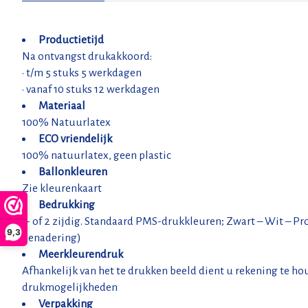
Productietijd
Na ontvangst drukakkoord:
• t/m 5 stuks 5 werkdagen
• vanaf 10 stuks 12 werkdagen
Materiaal
100% Natuurlatex
ECO vriendelijk
100% natuurlatex, geen plastic
Ballonkleuren
Zie kleurenkaart
Bedrukking
1- of 2 zijdig. Standaard PMS-drukkleuren; Zwart – Wit – Pr
9,3
benadering)
Meerkleurendruk
Afhankelijk van het te drukken beeld dient u rekening te hou
drukmogelijkheden
Verpakking