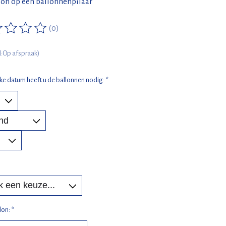
lon op een ballonnenpilaar
(0)
ordeling van dit product is
0
van de 5
jd:Op afspraak)
ke datum heeft u de ballonnen nodig:
*
lon:
*