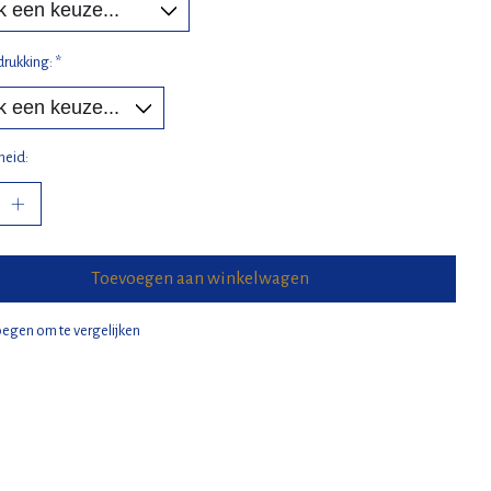
drukking:
*
heid:
Toevoegen aan winkelwagen
egen om te vergelijken