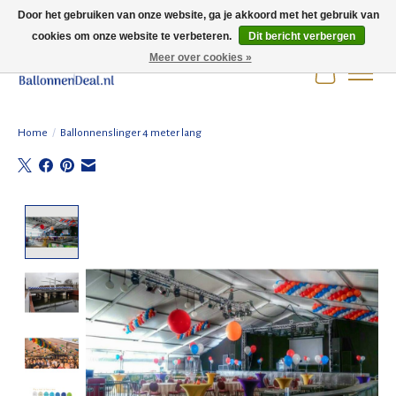
Door het gebruiken van onze website, ga je akkoord met het gebruik van
cookies om onze website te verbeteren.
Dit bericht verbergen
Wij zijn gesloten t/m 3 augustus i.v.m. de zomervakantie.
Meer over cookies »
Winkelwag
Home
/
Ballonnenslinger 4 meter lang
Product image slideshow Items