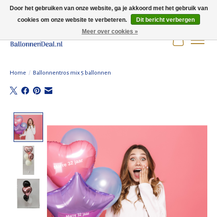
Door het gebruiken van onze website, ga je akkoord met het gebruik van
cookies om onze website te verbeteren.
Dit bericht verbergen
Wij zijn gesloten t/m 3 augustus i.v.m. de zomervakantie.
Meer over cookies »
Winkelwag
Home
/
Ballonnentros mix 5 ballonnen
Product image slideshow Items