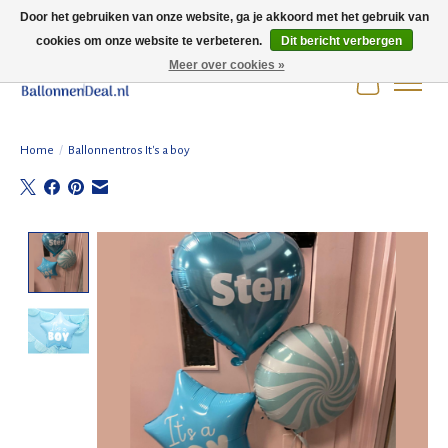
Door het gebruiken van onze website, ga je akkoord met het gebruik van
cookies om onze website te verbeteren.
Dit bericht verbergen
Wij zijn gesloten t/m 3 augustus i.v.m. de zomervakantie.
Meer over cookies »
Winkelwag
Home
/
Ballonnentros It's a boy
Product image slideshow Items