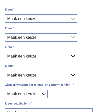
Kleur:
*
Kleur:
*
Kleur:
*
Kleur:
*
Glansspray (aanrader in lente- en zomermaanden):
*
Kleur reuzeballon::
*