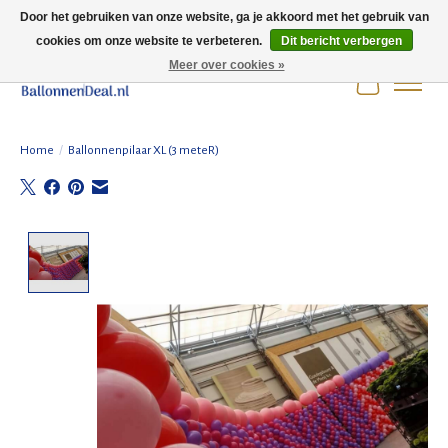
Door het gebruiken van onze website, ga je akkoord met het gebruik van
cookies om onze website te verbeteren.
Dit bericht verbergen
Wij zijn gesloten t/m 3 augustus i.v.m. de zomervakantie.
Meer over cookies »
Winkelwag
Home
/
Ballonnenpilaar XL (3 meteR)
Product image slideshow Items