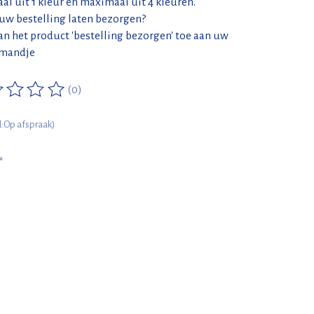
l uit 1 kleur en maximaal uit 4 kleuren.
 uw bestelling laten bezorgen?
n het product 'bestelling bezorgen' toe aan uw
mandje
(0)
ordeling van dit product is
0
van de 5
jd:Op afspraak)
*