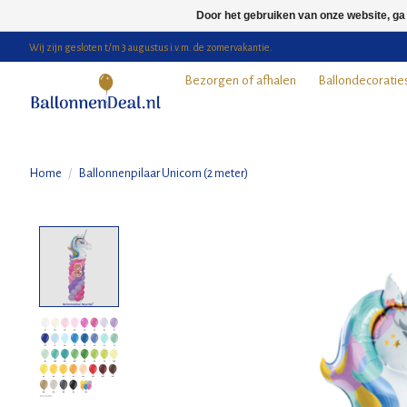
Door het gebruiken van onze website, ga
Wij zijn gesloten t/m 3 augustus i.v.m. de zomervakantie.
Bezorgen of afhalen
Ballondecoratie
Home
/
Ballonnenpilaar Unicorn (2 meter)
Product image slideshow Items