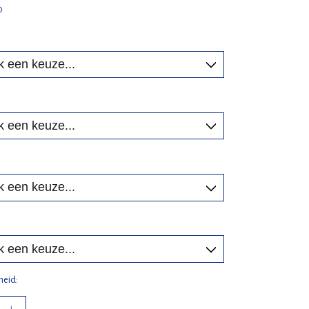
0
heid: