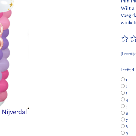
minimaa
Wilt u
Voeg da
winkel
De beo
(Leverti
Leeftijd:
1
2
3
4
5
6
7
8
9