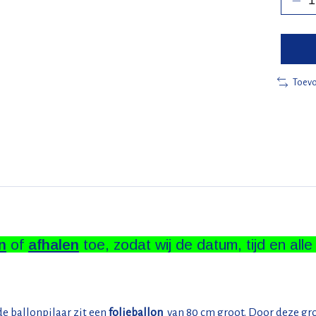
Toevo
n
of
afhalen
toe, zodat wij de datum, tijd en all
e ballonpilaar zit een
folieballon
van 80 cm groot. Door deze gro