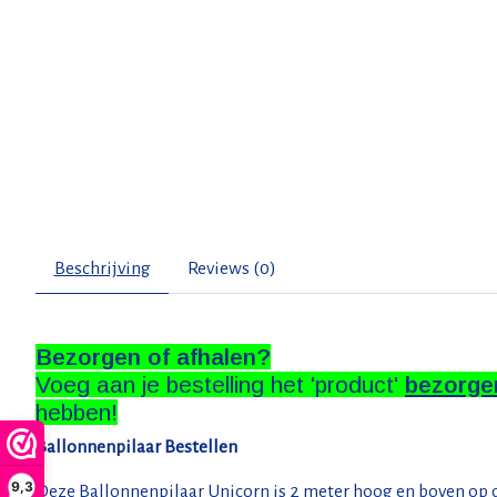
Beschrijving
Reviews (0)
Bezorgen of afhalen?
Voeg aan je bestelling het 'product'
bezorge
hebben!
Ballonnenpilaar Bestellen
9,3
Deze Ballonnenpilaar Unicorn is 2 meter hoog en boven op d