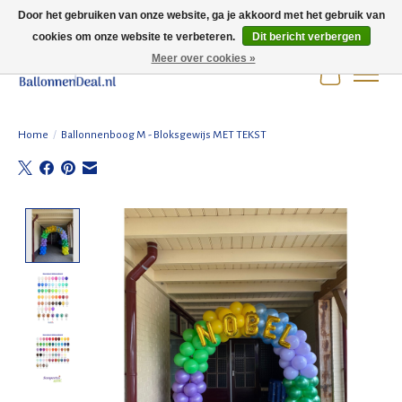
Door het gebruiken van onze website, ga je akkoord met het gebruik van
cookies om onze website te verbeteren.
Dit bericht verbergen
Wij zijn gesloten t/m 3 augustus i.v.m. de zomervakantie.
Meer over cookies »
Winkelwag
Home
/
Ballonnenboog M - Bloksgewijs MET TEKST
Product image slideshow Items