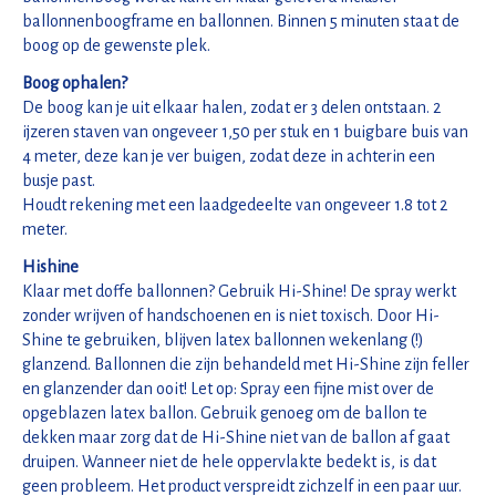
ballonnenboogframe en ballonnen. Binnen 5 minuten staat de
boog op de gewenste plek.
Boog ophalen?
De boog kan je uit elkaar halen, zodat er 3 delen ontstaan. 2
ijzeren staven van ongeveer 1,50 per stuk en 1 buigbare buis van
4 meter, deze kan je ver buigen, zodat deze in achterin een
busje past.
Houdt rekening met een laadgedeelte van ongeveer 1.8 tot 2
meter.
Hishine
Klaar met doffe ballonnen? Gebruik Hi-Shine! De spray werkt
zonder wrijven of handschoenen en is niet toxisch. Door Hi-
Shine te gebruiken, blijven latex ballonnen wekenlang (!)
glanzend. Ballonnen die zijn behandeld met Hi-Shine zijn feller
en glanzender dan ooit! Let op: Spray een fijne mist over de
opgeblazen latex ballon. Gebruik genoeg om de ballon te
dekken maar zorg dat de Hi-Shine niet van de ballon af gaat
druipen. Wanneer niet de hele oppervlakte bedekt is, is dat
geen probleem. Het product verspreidt zichzelf in een paar uur.