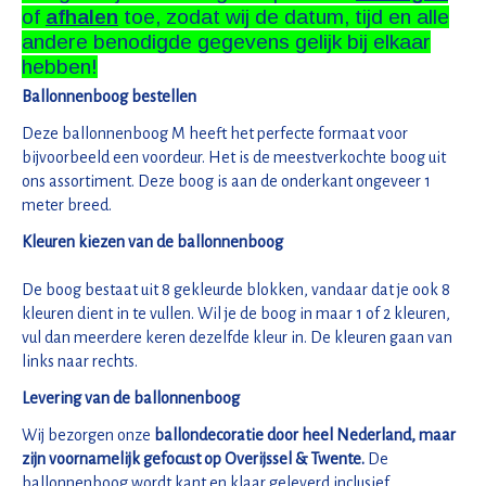
of
afhalen
toe, zodat wij de datum, tijd en alle
andere benodigde gegevens gelijk bij elkaar
hebben!
Ballonnenboog bestellen
Deze ballonnenboog M heeft het perfecte formaat voor
bijvoorbeeld een voordeur. Het is de meestverkochte boog uit
ons assortiment. Deze boog is aan de onderkant ongeveer 1
meter breed.
Kleuren kiezen van de ballonnenboog
De boog bestaat uit 8 gekleurde blokken, vandaar dat je ook 8
kleuren dient in te vullen. Wil je de boog in maar 1 of 2 kleuren,
vul dan meerdere keren dezelfde kleur in. De kleuren gaan van
links naar rechts.
Levering van de ballonnenboog
Wij bezorgen onze
ballondecoratie door heel Nederland, maar
zijn voornamelijk gefocust op Overijssel & Twente.
De
ballonnenboog wordt kant en klaar geleverd inclusief