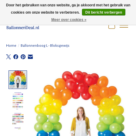
Door het gebruiken van onze website, ga je akkoord met het gebruik van
cookies om onze website te verbeteren.
Dit bericht verbergen
Wij zijn gesloten t/m 3 augustus i.v.m. de zomervakantie.
Meer over cookies »
Winkelwag
Home
/
Ballonnenboog L - Bloksgewijs
Product image slideshow Items