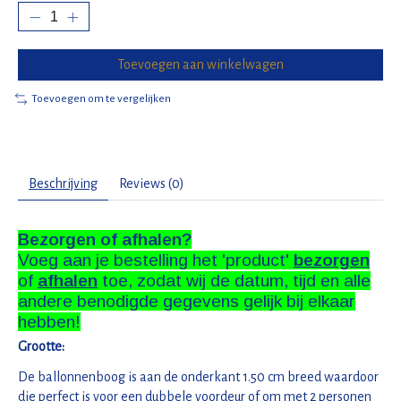
Toevoegen aan winkelwagen
Toevoegen om te vergelijken
Beschrijving
Reviews (0)
Bezorgen of afhalen?
Voeg aan je bestelling het 'product'
bezorgen
of
afhalen
toe, zodat wij de datum, tijd en alle
andere benodigde gegevens gelijk bij elkaar
hebben!
Grootte:
De ballonnenboog is aan de onderkant 1.50 cm breed waardoor
die perfect is voor een dubbele voordeur of om met 2 personen